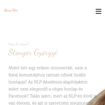
Hogy ki vagyok?
Stenger Györgyi
Miért lett egy erősen introvertált, nem a
fiatal korosztályhoz tartozó nőnek önálló
honlapja? Az NLP Akadémia alapítójaként
miért nem elegendő a céges honlap és
Facebook? Talán azért, mert az NLP-én kívül is
van életem, és azt is szeretném megmutatni,