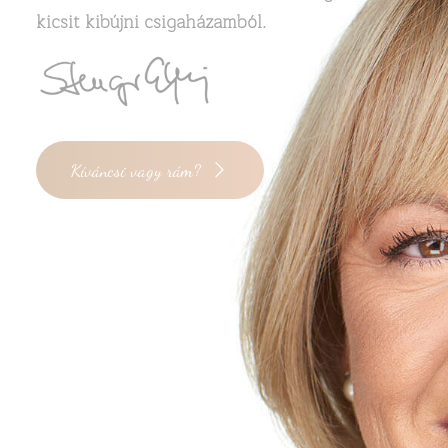
kicsit kibújni csigaházamból.
Kíváncsi vagy rám?