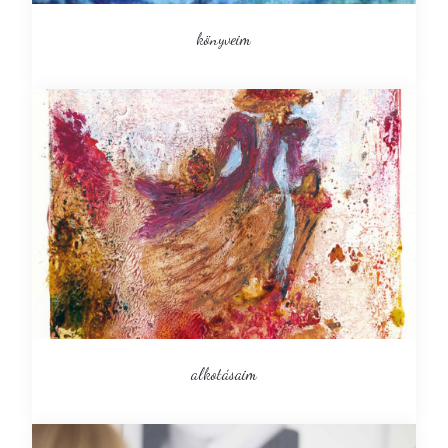
könyveim
alkotásaim