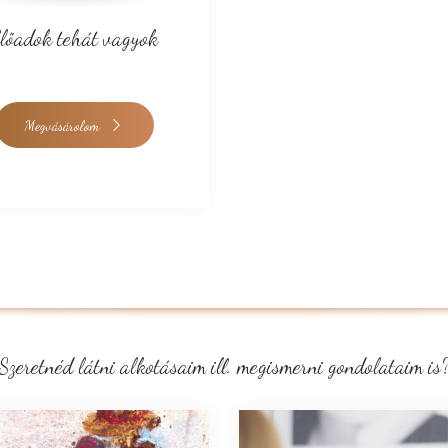
lőadok tehát vagyok
Megvásárolom
Szeretnéd látni alkotásaim ill. megismerni gondolataim is