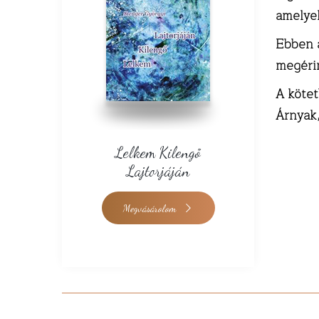
amelyek
Ebben a
megéri
A kötet
Árnyak
Lelkem Kilengő
Lajtorjáján
Megvásárolom