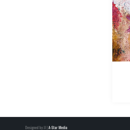
Designed by JJ |
A-Star Media