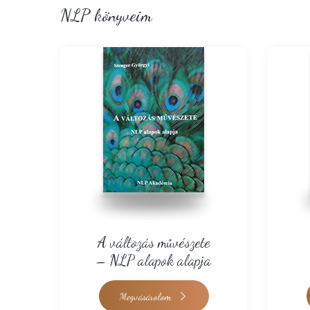
NLP könyveim
A változás művészete
– NLP alapok alapja
Megvásárolom