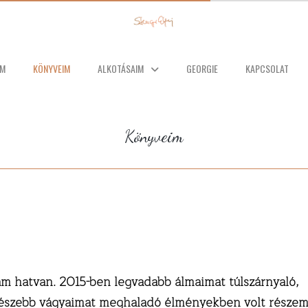
AM
KÖNYVEIM
ALKOTÁSAIM
GEORGIE
KAPCSOLAT
Könyveim
m hatvan. 2015-ben legvadabb álmaimat túlszárnyaló,
észebb vágyaimat meghaladó élményekben volt részem