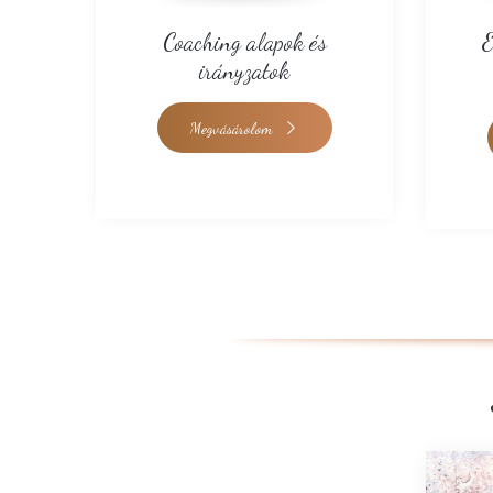
Coaching alapok és
E
irányzatok
…
Megvásárolom