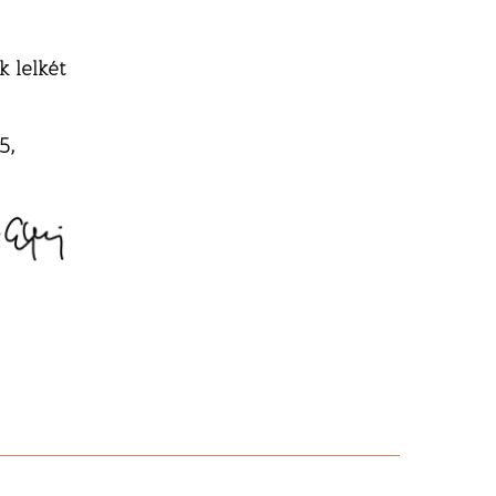
k lelkét
5,