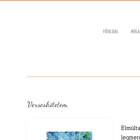
FŐOLDAL
RÓL
Verseskötetem
Elmúlta
legmer