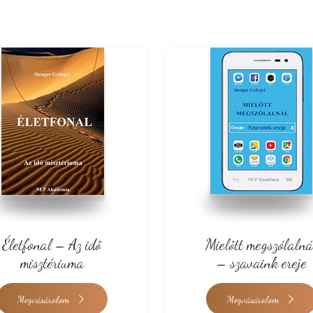
Életfonal – Az idő
Mielőtt megszólalná
misztériuma
– szavaink ereje
Megvásárolom
Megvásárolom