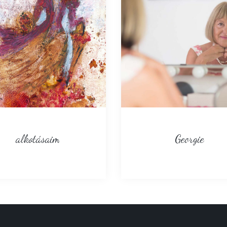
alkotásaim
Georgie