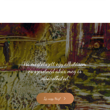
Ha megtetszett egy alkotásom
és szeretnéd akár meg is
vásárolhatod.
Írj vagy Hívj!